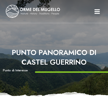
Le Orme Del Mugello
Il Mugello
Percorsi
Itinerari
PUNTO PANORAMICO DI
Organizza Il Tuo Mugello
CASTEL GUERRINO
Storie
Testimonianze
Punto di Interesse
News Ed Eventi
Inglese