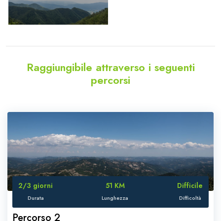
Raggiungibile attraverso i seguenti
percorsi
2/3 giorni
51 KM
Difficile
Durata
Lunghezza
Difficoltà
Percorso 2