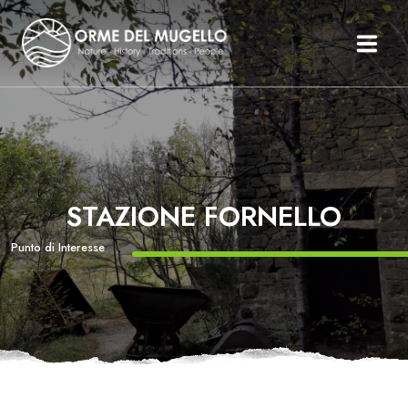
Le Orme Del Mugello
Il Mugello
Percorsi
Itinerari
STAZIONE FORNELLO
Organizza Il Tuo Mugello
Storie
Punto di Interesse
Testimonianze
News Ed Eventi
Inglese