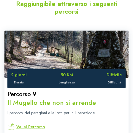
Raggiungibile attraverso i seguenti
percorsi
2 giorni
50 KM
Difficile
Durata
Lunghezza
Difficoltà
Percorso 9
Il Mugello che non si arrende
I percorsi dei partigiani e la lotta per la Liberazione
Vai al Percorso