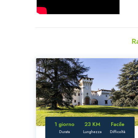
R
1 giorno
23 KM
Facile
Durata
Lunghezza
Difficoltà