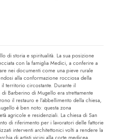
o di storia e spiritualità. La sua posizione
cciata con la famiglia Medici, a conferire a
mpare nei documenti come una pieve rurale
erendosi alla conformazione rocciosa della
territorio circostante. Durante il
 di Barberino di Mugello era strettamente
ono il restauro e l’abbellimento della chiesa,
l Mugello è ben noto: questa zona
età agricole e residenziali. La chiesa di San
o di riferimento per i lavoratori delle fattorie
ati interventi architettonici volti a rendere la
hia di artisti vicini alla corte medicea,