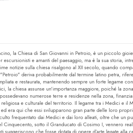
cino, la Chiesa di San Giovanni in Petroio, è un piccolo gioiell
escursionisti e amanti del paesaggio, ma è la sua storia, intre
rime notizie sulla chiesa risalgono al XII secolo, quando co
e "Petroio" deriva probabilmente dal termine latino petra, rif
pliata e restaurata, mantenendo sempre un forte legame con il 
ici, la chiesa assunse un'importanza maggiore, poiché la zona
che possedevano numerose terre e residenze nella zona, finanziar
religiosa e culturale del territorio. Il legame tra i Medici e i
, ed era qui che essi svilupparono gran parte delle loro propri
lto frequentato dai Medici e dai loro alleati, oltre che un punt
l Cinquecento, sotto il Granducato di Cosimo I, vennero realizz
i suggeriscono che fosse dotata di opere d’arte legate alla cerc