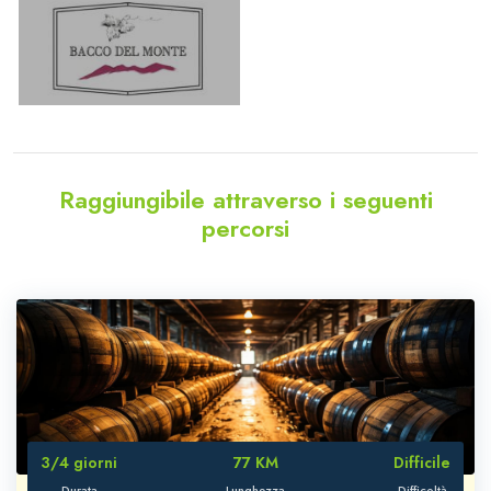
Raggiungibile attraverso i seguenti
percorsi
3/4 giorni
77 KM
Difficile
Durata
Lunghezza
Difficoltà