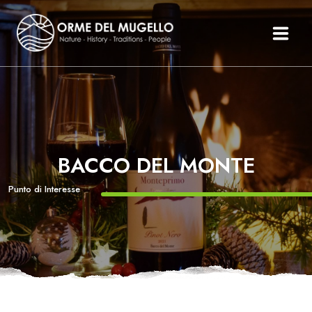
Le Orme Del Mugello
Il Mugello
Percorsi
Itinerari
BACCO DEL MONTE
Organizza Il Tuo Mugello
Storie
Punto di Interesse
Testimonianze
News Ed Eventi
Inglese