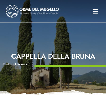
Le Orme Del Mugello
Il Mugello
Percorsi
Itinerari
CAPPELLA DELLA BRUNA
Organizza Il Tuo Mugello
Storie
Punto di Interesse
Testimonianze
News Ed Eventi
Inglese