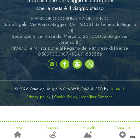
Solo alla fine del viaggio ti accorgerai
che la meta è il viaggio stesso
PERISCOPIO COMUNICAZIONE S.N.C.
Sede legale: Via Primo Maggio, 8/a - 50031 Barberino di Mugello
(FI)
Sede operativa: P.zza del Mercato, 25 - 50032 Borgo San
Lorenzo (FI)
P.IVA/CF e N. Iscrizione al Registro delle Imprese di Firenze:
05891030487 - REA FI-583556
© 2026 Orme del Mugello
Sito Web, PWA & SEO by
Kuna.it
Privacy policy
|
Cookie Policy
|
Modifica Consensi
Home
Percorsi
Il Mugello
Torna SU
Informativa sulla raccolta