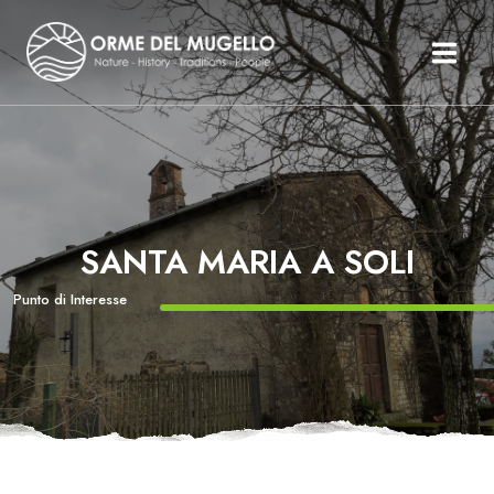
Le Orme Del Mugello
Il Mugello
Percorsi
Itinerari
SANTA MARIA A SOLI
Organizza Il Tuo Mugello
Storie
Punto di Interesse
Testimonianze
News Ed Eventi
Inglese