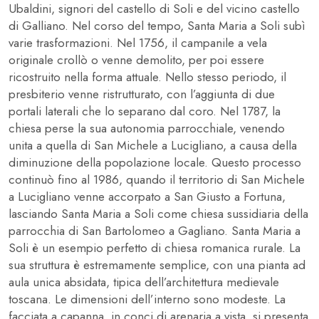
Ubaldini, signori del castello di Soli e del vicino castello
di Galliano. Nel corso del tempo, Santa Maria a Soli subì
varie trasformazioni. Nel 1756, il campanile a vela
originale crollò o venne demolito, per poi essere
ricostruito nella forma attuale. Nello stesso periodo, il
presbiterio venne ristrutturato, con l’aggiunta di due
portali laterali che lo separano dal coro. Nel 1787, la
chiesa perse la sua autonomia parrocchiale, venendo
unita a quella di San Michele a Lucigliano, a causa della
diminuzione della popolazione locale. Questo processo
continuò fino al 1986, quando il territorio di San Michele
a Lucigliano venne accorpato a San Giusto a Fortuna,
lasciando Santa Maria a Soli come chiesa sussidiaria della
parrocchia di San Bartolomeo a Gagliano. Santa Maria a
Soli è un esempio perfetto di chiesa romanica rurale. La
sua struttura è estremamente semplice, con una pianta ad
aula unica absidata, tipica dell’architettura medievale
toscana. Le dimensioni dell’interno sono modeste. La
facciata a capanna, in conci di arenaria a vista, si presenta