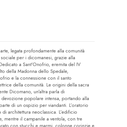
 arte, legata profondamente alla comunità
e sociale per i dicomanesi, grazie alla
edicato a Sant’Onofrio, eremita del IV
culto della Madonna dello Spedale,
nofrio e la connessione con il santo
trice della comunità. Le origini della sacra
ente Dicomano, un'altra parla di
na devozione popolare intensa, portando alla
rte di un ospizio per viandanti. L’oratorio
di architettura neoclassica. L’edificio
 mentre il campanile a ventola, con tre
corato con stucchi e marmi, colonne corinzie e