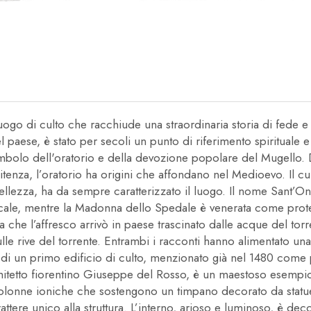
ogo di culto che racchiude una straordinaria storia di fede e
el paese, è stato per secoli un punto di riferimento spirituale 
bolo dell'oratorio e della devozione popolare del Mugello. D
nitenza, l’oratorio ha origini che affondano nel Medioevo. Il 
bellezza, ha da sempre caratterizzato il luogo. Il nome Sant’O
ocale, mentre la Madonna dello Spedale è venerata come protet
che l’affresco arrivò in paese trascinato dalle acque del torr
ulle rive del torrente. Entrambi i racconti hanno alimentato u
i un primo edificio di culto, menzionato già nel 1480 come pa
architetto fiorentino Giuseppe del Rosso, è un maestoso esempio 
olonne ioniche che sostengono un timpano decorato da statue,
ttere unico alla struttura. L’interno, arioso e luminoso, è de