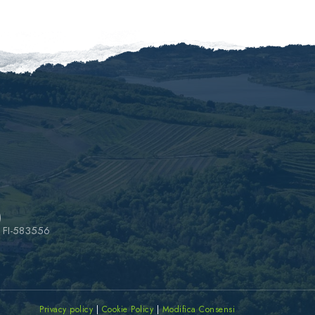
)
A FI-583556
Privacy policy
|
Cookie Policy
|
Modifica Consensi