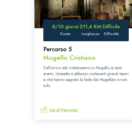
8/10 giorni
211,4 KM
Difficile
Durata
Lunghezza
Difficoltà
Percorso 5
Mugello Cristiano
Dall’arrivo del cristianesimo in Mugello ai tanti
eremi, chiesette e abbazie contenenti grandi tesori
e che hanno segnato la fede dei Mugellani e non
solo
Vai al Percorso