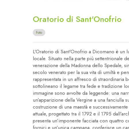
Oratorio di Sant'Onofrio
Foto
L'Oratorio di Sant'Onofrio a Dicomano è un lu
locale. Situato nella parte più settentrionale d
venerazione della Madonna dello Spedale, sim
secolo venerato per la sua vita di umiltà e pe
rappresentata in un affresco di straordinaria 
sottolineano il legame tra fede e tradizione l
immagine sono avvolte da leggende: una narra 
un’apparizione della Vergine a una fanciulla s
costruzione di una maestà e successivamente d
attuale, progettato tra il 1792 e il 1795 dall’
presenta un’imponente facciata con quattro c
fornici e un’unica campana, conferisce un cara