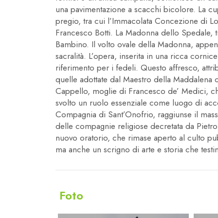
una pavimentazione a scacchi bicolore. La cupo
pregio, tra cui l’Immacolata Concezione di Lor
Francesco Botti. La Madonna dello Spedale, tra
Bambino. Il volto ovale della Madonna, appena 
sacralità. L’opera, inserita in una ricca corn
riferimento per i fedeli. Questo affresco, attri
quelle adottate dal Maestro della Maddalena o d
Cappello, moglie di Francesco de’ Medici, che 
svolto un ruolo essenziale come luogo di accogl
Compagnia di Sant’Onofrio, raggiunse il massi
delle compagnie religiose decretata da Pietro
nuovo oratorio, che rimase aperto al culto pub
ma anche un scrigno di arte e storia che test
Foto