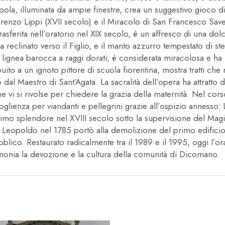
la, illuminata da ampie finestre, crea un suggestivo gioco di 
enzo Lippi (XVII secolo) e il Miracolo di San Francesco Saver
sferita nell’oratorio nel XIX secolo, è un affresco di una dolc
reclinato verso il Figlio, e il manto azzurro tempestato di ste
ice lignea barocca a raggi dorati, è considerata miracolosa e h
buito a un ignoto pittore di scuola fiorentina, mostra tratti che
al Maestro di Sant’Agata. La sacralità dell’opera ha attratto d
vi si rivolse per chiedere la grazia della maternità. Nel cors
ienza per viandanti e pellegrini grazie all’ospizio annesso. La
mo splendore nel XVIII secolo sotto la supervisione del Magist
 Leopoldo nel 1785 portò alla demolizione del primo edificio.
blico. Restaurato radicalmente tra il 1989 e il 1995, oggi l’o
imonia la devozione e la cultura della comunità di Dicomano.