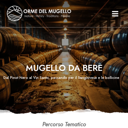
Le Orme Del Mugello
Il Mugello
Percorsi
Itinerari
MUGELLO DA BERE
Organizza Il Tuo Mugello
Storie
Dal Pinot Nero al Vin Santo, passando per il Sangiovese e le bollicine
Testimonianze
News Ed Eventi
Inglese
Percorso Tematico